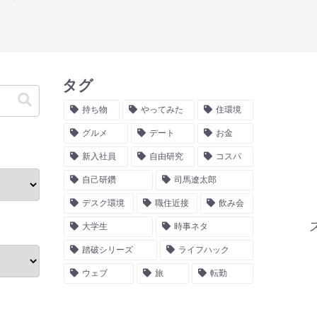
タグ
持ち物
やってみた
住環境
グルメ
デート
お金
新入社員
自由研究
コスパ
自己研鑽
司馬遼太郎
デスク環境
職住近接
飲み会
大学生
時事ネタ
踏破シリーズ
ライフハック
ウェブ
旅
転勤